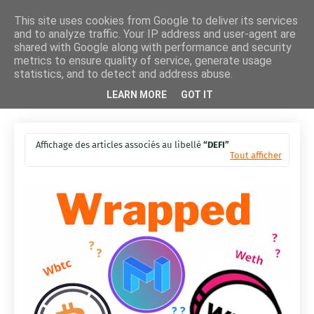
This site uses cookies from Google to deliver its services
and to analyze traffic. Your IP address and user-agent are
shared with Google along with performance and security
metrics to ensure quality of service, generate usage
statistics, and to detect and address abuse.
LEARN MORE
GOT IT
Affichage des articles associés au libellé
DEFI
Tout afficher