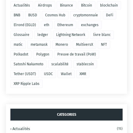
Actualités
Airdrops
Binance
Bitcoin
blockchain
BNB
BUSD
Cosmos Hub
cryptomonnaie
DeFi
Elrond (EGLD)
eth
Ethereum
exchanges
Glossaire
ledger
Lightning Network
livre blanc
matic
metamask
Monero
MultiversX
NFT
Polkadot
Polygon
Preuve de travail (PoW)
Satoshi Nakamoto
scalabilité
stablecoin
Tether (USDT)
USDC
Wallet
XMR
XRP Ripple Labs
CATEGORIES
Actualités
(15)