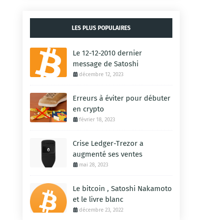
LES PLUS POPULAIRES
Le 12-12-2010 dernier
message de Satoshi
décembre 12, 2023
Erreurs à éviter pour débuter
en crypto
février 18, 2023
Crise Ledger-Trezor a
augmenté ses ventes
mai 28, 2023
Le bitcoin , Satoshi Nakamoto
et le livre blanc
décembre 23, 2022