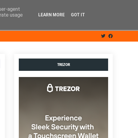
user-agent
erate usage
LEARN MORE
GOT IT
TREZOR