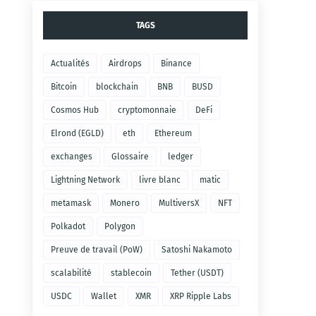
TAGS
Actualités
Airdrops
Binance
Bitcoin
blockchain
BNB
BUSD
Cosmos Hub
cryptomonnaie
DeFi
Elrond (EGLD)
eth
Ethereum
exchanges
Glossaire
ledger
Lightning Network
livre blanc
matic
metamask
Monero
MultiversX
NFT
Polkadot
Polygon
Preuve de travail (PoW)
Satoshi Nakamoto
scalabilité
stablecoin
Tether (USDT)
USDC
Wallet
XMR
XRP Ripple Labs