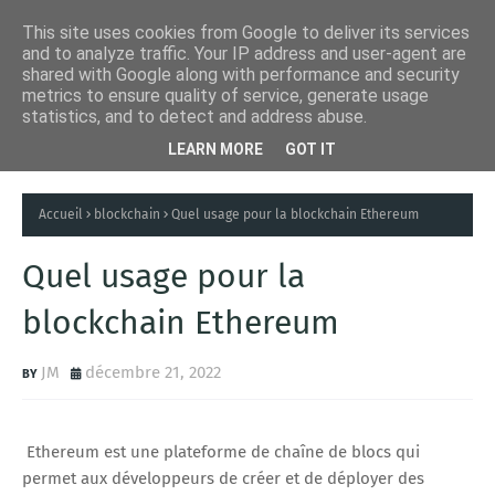
This site uses cookies from Google to deliver its services
and to analyze traffic. Your IP address and user-agent are
shared with Google along with performance and security
metrics to ensure quality of service, generate usage
statistics, and to detect and address abuse.
LEARN MORE
GOT IT
Accueil
blockchain
Quel usage pour la blockchain Ethereum
Quel usage pour la
blockchain Ethereum
JM
décembre 21, 2022
Ethereum est une plateforme de chaîne de blocs qui
permet aux développeurs de créer et de déployer des