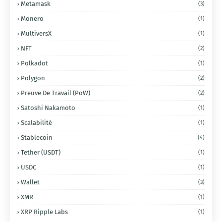
Metamask
(3)
Monero
(1)
MultiversX
(1)
NFT
(2)
Polkadot
(1)
Polygon
(2)
Preuve De Travail (PoW)
(2)
Satoshi Nakamoto
(1)
Scalabilité
(1)
Stablecoin
(4)
Tether (USDT)
(1)
USDC
(1)
Wallet
(3)
XMR
(1)
XRP Ripple Labs
(1)