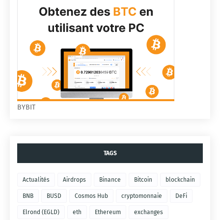
BYBIT
TAGS
Actualités
Airdrops
Binance
Bitcoin
blockchain
BNB
BUSD
Cosmos Hub
cryptomonnaie
DeFi
Elrond (EGLD)
eth
Ethereum
exchanges