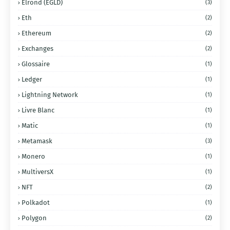
Elrond (EGLD)
(3)
Eth
(2)
Ethereum
(2)
Exchanges
(2)
Glossaire
(1)
Ledger
(1)
Lightning Network
(1)
Livre Blanc
(1)
Matic
(1)
Metamask
(3)
Monero
(1)
MultiversX
(1)
NFT
(2)
Polkadot
(1)
Polygon
(2)