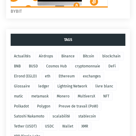
BYBIT
TAGS
Actualités
Airdrops
Binance
Bitcoin
blockchain
BNB
BUSD
Cosmos Hub
cryptomonnaie
DeFi
Elrond (EGLD)
eth
Ethereum
exchanges
Glossaire
ledger
Lightning Network
livre blanc
matic
metamask
Monero
MultiversX
NFT
Polkadot
Polygon
Preuve de travail (PoW)
Satoshi Nakamoto
scalabilité
stablecoin
Tether (USDT)
USDC
Wallet
XMR