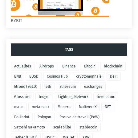
BYBIT
TAGS
Actualités
Airdrops
Binance
Bitcoin
blockchain
BNB
BUSD
Cosmos Hub
cryptomonnaie
DeFi
Elrond (EGLD)
eth
Ethereum
exchanges
Glossaire
ledger
Lightning Network
livre blanc
matic
metamask
Monero
MultiversX
NFT
Polkadot
Polygon
Preuve de travail (PoW)
Satoshi Nakamoto
scalabilité
stablecoin
Tether (USDT)
USDC
Wallet
XMR