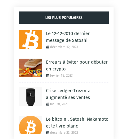
LES PLUS POPULAIRES
Le 12-12-2010 dernier
message de Satoshi
décembre 12, 2023
Erreurs à éviter pour débuter
en crypto
février 18, 2023
Crise Ledger-Trezor a
augmenté ses ventes
mai 28, 2023
Le bitcoin , Satoshi Nakamoto
et le livre blanc
décembre 23, 2022