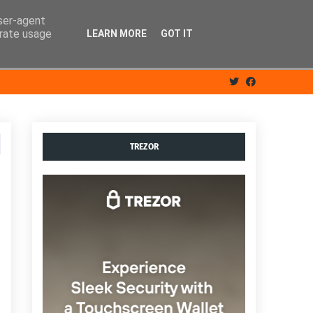
user-agent
erate usage
LEARN MORE
GOT IT
TREZOR