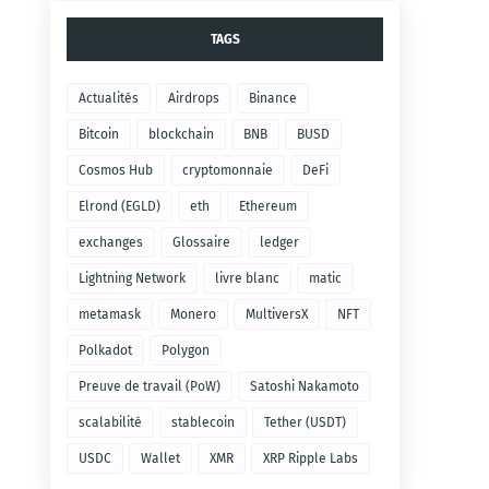
TAGS
Actualités
Airdrops
Binance
Bitcoin
blockchain
BNB
BUSD
Cosmos Hub
cryptomonnaie
DeFi
Elrond (EGLD)
eth
Ethereum
exchanges
Glossaire
ledger
Lightning Network
livre blanc
matic
metamask
Monero
MultiversX
NFT
Polkadot
Polygon
Preuve de travail (PoW)
Satoshi Nakamoto
scalabilité
stablecoin
Tether (USDT)
USDC
Wallet
XMR
XRP Ripple Labs