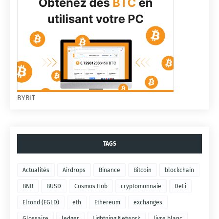
BYBIT
TAGS
Actualités
Airdrops
Binance
Bitcoin
blockchain
BNB
BUSD
Cosmos Hub
cryptomonnaie
DeFi
Elrond (EGLD)
eth
Ethereum
exchanges
Glossaire
ledger
Lightning Network
livre blanc