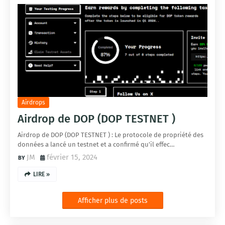
Airdrops
Airdrop de DOP (DOP TESTNET )
Airdrop de DOP (DOP TESTNET ) : Le protocole de propriété des
données a lancé un testnet et a confirmé qu'il effec…
JM
février 15, 2024
LIRE »
Afficher plus de posts