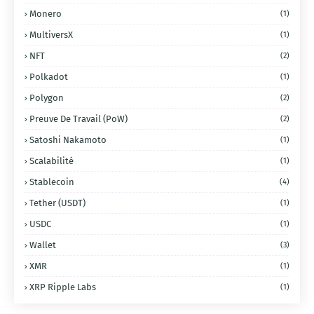
Monero
(1)
MultiversX
(1)
NFT
(2)
Polkadot
(1)
Polygon
(2)
Preuve De Travail (PoW)
(2)
Satoshi Nakamoto
(1)
Scalabilité
(1)
Stablecoin
(4)
Tether (USDT)
(1)
USDC
(1)
Wallet
(3)
XMR
(1)
XRP Ripple Labs
(1)