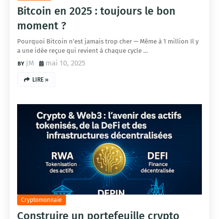
Bitcoin en 2025 : toujours le bon
moment ?
Pourquoi Bitcoin n’est jamais trop cher — Même à 1 million Il y
a une idée reçue qui revient à chaque cycle …
JM
mai 10, 2025
LIRE »
Cryptomonnaie
Construire un portefeuille crypto