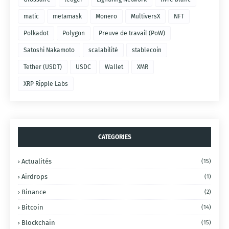
matic
metamask
Monero
MultiversX
NFT
Polkadot
Polygon
Preuve de travail (PoW)
Satoshi Nakamoto
scalabilité
stablecoin
Tether (USDT)
USDC
Wallet
XMR
XRP Ripple Labs
CATEGORIES
Actualités
(15)
Airdrops
(1)
Binance
(2)
Bitcoin
(14)
Blockchain
(15)