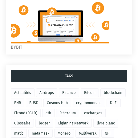
BYBIT
TAGS
Actualités
Airdrops
Binance
Bitcoin
blockchain
BNB
BUSD
Cosmos Hub
cryptomonnaie
DeFi
Elrond (EGLD)
eth
Ethereum
exchanges
Glossaire
ledger
Lightning Network
livre blanc
matic
metamask
Monero
MultiversX
NFT