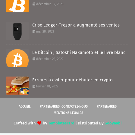
décembre 12, 2023
Crise Ledger-Trezor a augmenté ses ventes
mai 28, 2023
Le bitcoin , Satoshi Nakamoto et le livre blanc
décembre 23, 2022
Erreurs à éviter pour débuter en crypto
février 18, 2023
ACCUEIL
PARTENAIRES: CONTACTEZ-NOUS
PARTENAIRES
MENTIONS LÉGALES
Crafted with
by
TemplatesYard
| Distributed By
Gooyaabi