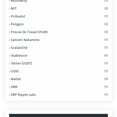
MultiversX
(1)
NFT
(2)
Polkadot
(1)
Polygon
(2)
Preuve De Travail (PoW)
(2)
Satoshi Nakamoto
(1)
Scalabilité
(1)
Stablecoin
(4)
Tether (USDT)
(1)
USDC
(1)
Wallet
(3)
XMR
(1)
XRP Ripple Labs
(1)