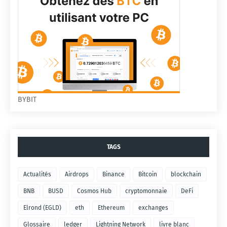
BYBIT
TAGS
Actualités
Airdrops
Binance
Bitcoin
blockchain
BNB
BUSD
Cosmos Hub
cryptomonnaie
DeFi
Elrond (EGLD)
eth
Ethereum
exchanges
Glossaire
ledger
Lightning Network
livre blanc