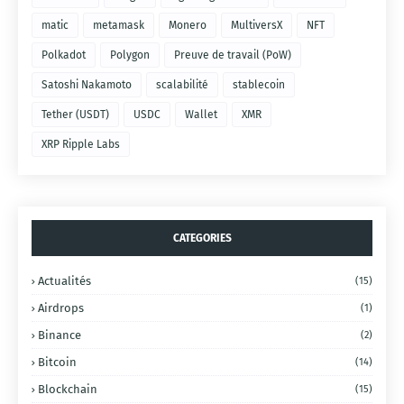
matic
metamask
Monero
MultiversX
NFT
Polkadot
Polygon
Preuve de travail (PoW)
Satoshi Nakamoto
scalabilité
stablecoin
Tether (USDT)
USDC
Wallet
XMR
XRP Ripple Labs
CATEGORIES
Actualités
(15)
Airdrops
(1)
Binance
(2)
Bitcoin
(14)
Blockchain
(15)