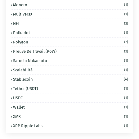
Monero
(1)
MultiversX
(1)
NFT
(2)
Polkadot
(1)
Polygon
(2)
Preuve De Travail (PoW)
(2)
Satoshi Nakamoto
(1)
Scalabilité
(1)
Stablecoin
(4)
Tether (USDT)
(1)
USDC
(1)
Wallet
(3)
XMR
(1)
XRP Ripple Labs
(1)