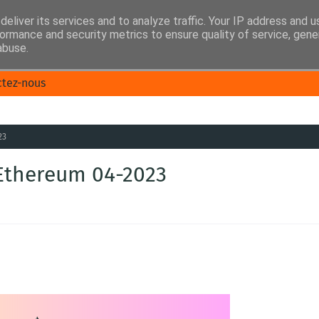
eliver its services and to analyze traffic. Your IP address and 
ormance and security metrics to ensure quality of service, gen
abuse.
ctez-nous
23
Ethereum 04-2023