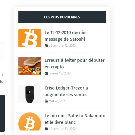
LES PLUS POPULAIRES
Le 12-12-2010 dernier
message de Satoshi
décembre 12, 2023
Erreurs à éviter pour débuter
en crypto
février 18, 2023
E
to
Crise Ledger-Trezor a
augmenté ses ventes
mai 28, 2023
Le bitcoin , Satoshi Nakamoto
et le livre blanc
décembre 23, 2022