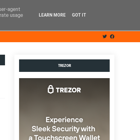
user-agent
erate usage
LEARN MORE
GOT IT
TREZOR