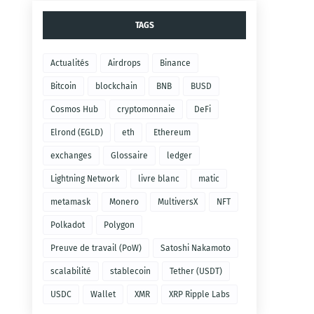
TAGS
Actualités
Airdrops
Binance
Bitcoin
blockchain
BNB
BUSD
Cosmos Hub
cryptomonnaie
DeFi
Elrond (EGLD)
eth
Ethereum
exchanges
Glossaire
ledger
Lightning Network
livre blanc
matic
metamask
Monero
MultiversX
NFT
Polkadot
Polygon
Preuve de travail (PoW)
Satoshi Nakamoto
scalabilité
stablecoin
Tether (USDT)
USDC
Wallet
XMR
XRP Ripple Labs