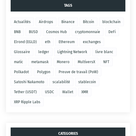
TAGS
Actualités
Airdrops
Binance
Bitcoin
blockchain
BNB
BUSD
Cosmos Hub
cryptomonnaie
DeFi
Elrond (EGLD)
eth
Ethereum
exchanges
Glossaire
ledger
Lightning Network
livre blanc
matic
metamask
Monero
MultiversX
NFT
Polkadot
Polygon
Preuve de travail (PoW)
Satoshi Nakamoto
scalabilité
stablecoin
Tether (USDT)
USDC
Wallet
XMR
XRP Ripple Labs
CATEGORIES