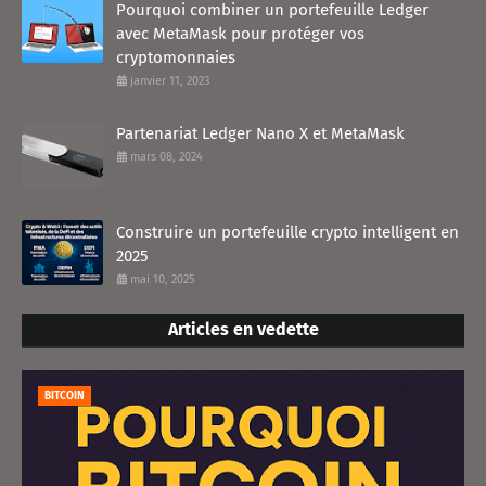
Pourquoi combiner un portefeuille Ledger
avec MetaMask pour protéger vos
cryptomonnaies
janvier 11, 2023
Partenariat Ledger Nano X et MetaMask
mars 08, 2024
Construire un portefeuille crypto intelligent en
2025
mai 10, 2025
Articles en vedette
BITCOIN