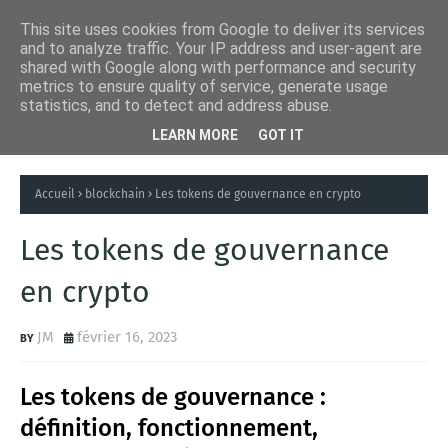
This site uses cookies from Google to deliver its services
and to analyze traffic. Your IP address and user-agent are
shared with Google along with performance and security
metrics to ensure quality of service, generate usage
statistics, and to detect and address abuse.
LEARN MORE
GOT IT
Accueil
blockchain
Les tokens de gouvernance en crypto
Les tokens de gouvernance
en crypto
JM
février 16, 2023
Les tokens de gouvernance :
définition, fonctionnement,