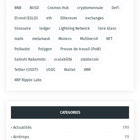
BNB
BUSD
Cosmos Hub
cryptomonnaie
DeFi
Elrond (EGLD)
eth
Ethereum
exchanges
Glossaire
ledger
Lightning Network
livre blanc
matic
metamask
Monero
MultiversX
NFT
Polkadot
Polygon
Preuve de travail (PoW)
Satoshi Nakamoto
scalabilité
stablecoin
Tether (USDT)
USDC
Wallet
XMR
XRP Ripple Labs
CATEGORIES
Actualités
(15)
Airdrops
(1)